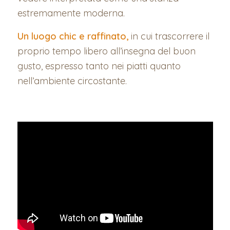
estremamente moderna.
Un luogo chic e raffinato,
in cui trascorrere il
proprio tempo libero all’insegna del buon
gusto, espresso tanto nei piatti quanto
nell’ambiente circostante.